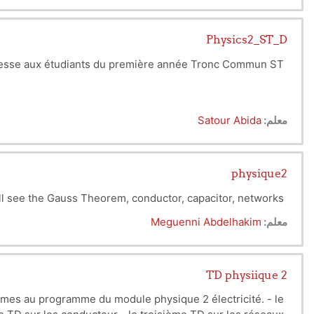
du département de tronc commun ST ,
Section C
Physics2_ST_D
resse aux étudiants du première année Tronc Commun ST
Satour Abida
معلم:
physique2
ill see the Gauss Theorem, conductor, capacitor, networks...
Meguenni Abdelhakim
معلم:
TD physiique 2