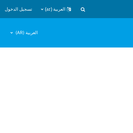
تسجيل الدخول
العربية ‎(ar)‎
تبديل إدخال البحث
العربية ‎(AR)‎