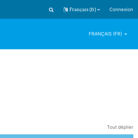
Français ‎(fr)‎
Connexion
Activer/désactiver la saisie de recherch
FRANÇAIS ‎(FR)‎
Tout déplier