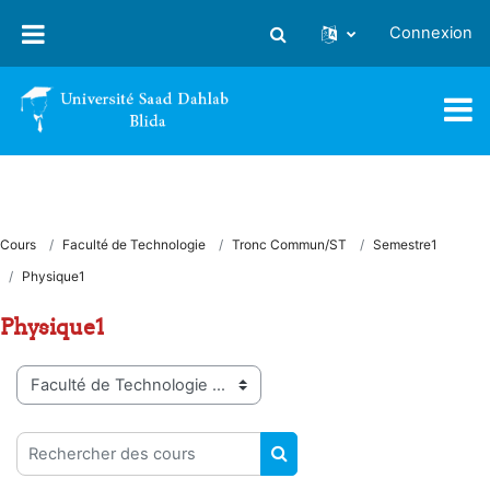
Passer au contenu principal
Connexion
Activer/désactiver la saisie
Cours
Faculté de Technologie
Tronc Commun/ST
Semestre1
Physique1
Physique1
Catégories de cours
Rechercher des cours
RECHERCHER DES COUR