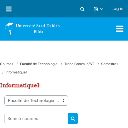
Skip to main content
Log in
Toggle search input
Courses
Faculté de Technologie
Tronc Commun/ST
Semestre1
Informatique1
Informatique1
Course categories
Search courses
SEARCH COURSES