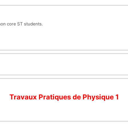
mon core ST students.
Travaux Pratiques de Physique 1
)
application chute libre