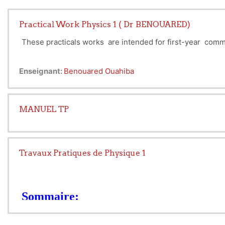
Practical Work Physics 1 ( Dr BENOUARED)
These practicals works are intended for first-year com
Enseignant:
Benouared Ouahiba
MANUEL TP
Travaux Pratiques de Physique 1
Sommaire:
Recommandations Generales
TP N°1 : Calculs des incertitudes (