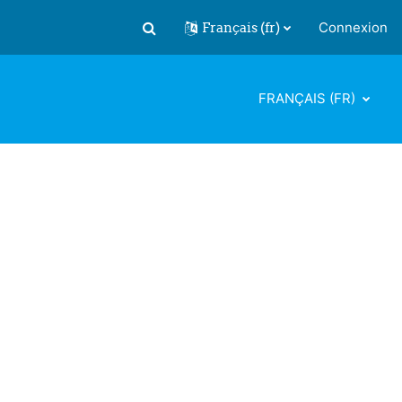
Français ‎(fr)‎
Connexion
Activer/désactiver la saisie de recherch
FRANÇAIS ‎(FR)‎