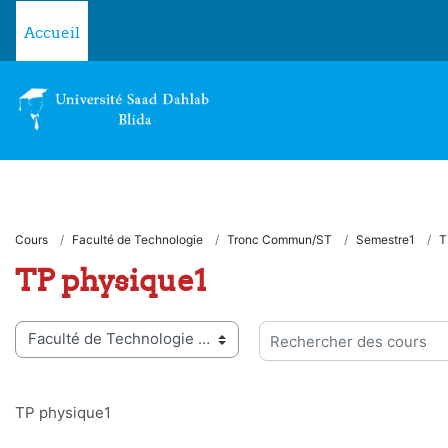
Passer au contenu principal
Accueil
Cours
Faculté de Technologie
Tronc Commun/ST
Semestre1
T
TP physique1
ies de cours
Rechercher des cours
TP physique1