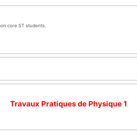
mon core ST students.
Travaux Pratiques de Physique 1
)
application chute libre