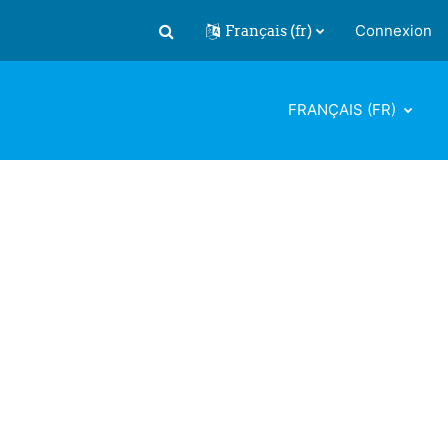
Français ‎(fr)‎
Connexion
Activer/désactiver la saisie de recherch
FRANÇAIS ‎(FR)‎