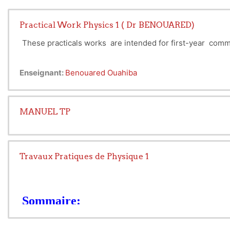
Practical Work Physics 1 ( Dr BENOUARED)
These practicals works are intended for first-year com
Enseignant:
Benouared Ouahiba
MANUEL TP
Travaux Pratiques de Physique 1
Sommaire:
Recommandations Generales
TP N°1 : Calculs des incertitudes (