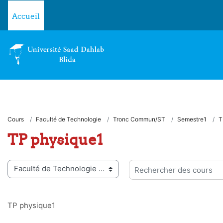
Passer au contenu principal
Accueil
Cours
Faculté de Technologie
Tronc Commun/ST
Semestre1
T
TP physique1
ies de cours
Rechercher des cours
TP physique1