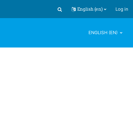
English ‎(en)‎
Log in
Toggle search input
ENGLISH ‎(EN)‎