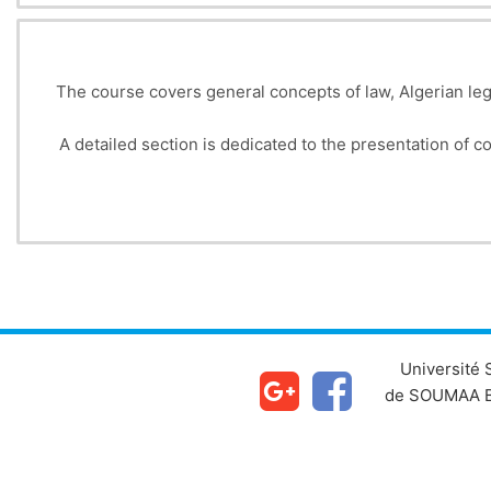
The course covers general concepts of law, Algerian legislation, and general regulations (law on consumer protection, hygiene, labeling and information,
A detailed section is dedicated to the presentation of control bodies (DCP, CACQE, Hygiene Office, ONML), and Standardization and Accreditation bodies
Université
de SOUMAA B