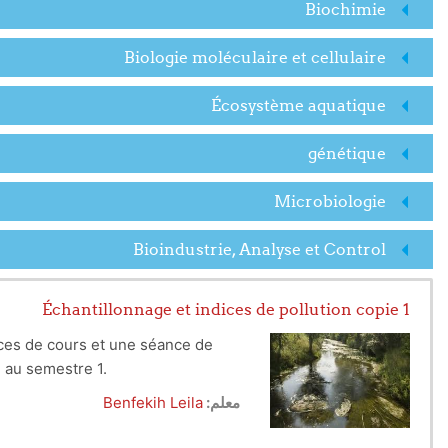
Biochimie
Biologie moléculaire et cellulaire
Écosystème aquatique
génétique
Microbiologie
Bioindustrie, Analyse et Control
Échantillonnage et indices de pollution copie 1
ces de cours et une séance de
é au semestre 1.
معلم:
Benfekih Leila