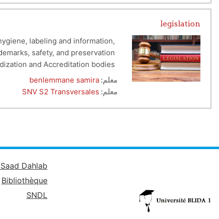
legislation
additives, packaging, trademarks, safety, and preservation).
(IANOR, ALGERAC).
معلم:
benlemmane samira
O, Codex Alimentarius, NA, AFNOR).
معلم:
SNV S2 Transversales
é Saad Dahlab
Bibliothèque
SNDL