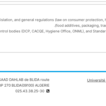
food 
A final part of the course deals with international standards (IS
 SAAD DAHLAB de BLIDA route
Universit
P 270 BLIDA(09100) ALGERIE
025.43.38.25-30