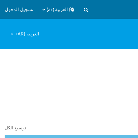
العربية ‎(ar)‎
تسجيل الدخول
تبديل إدخال البحث
العربية ‎(AR)‎
توسيع الكل