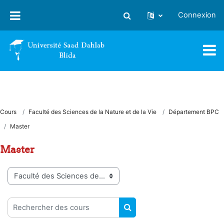
Passer au contenu principal
Connexion
Activer/désactiver la saisie
Cours
Faculté des Sciences de la Nature et de la Vie
Département BPC
Master
Master
Catégories de cours
Rechercher des cours
RECHERCHER DES COUR