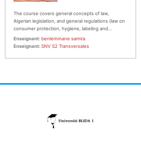
The course covers general concepts of law,
Algerian legislation, and general regulations (law on
consumer protection, hygiene, labeling and
information, food additives, packaging, trademarks,
A detailed section is dedicated to the presentation
Enseignant:
benlemmane samira
safety, and preservation).
of control bodies (DCP, CACQE, Hygiene Office,
Enseignant:
SNV S2 Transversales
ONML), and Standardization and Accreditation
bodies (IANOR, ALGERAC).
A final part of the course deals with international
standards (ISO, Codex Alimentarius, NA, AFNOR).