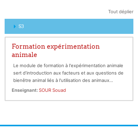
Tout déplier
S3
Formation expérimentation
animale
Le module de formation à l'expérimentation animale
sert d’introduction aux facteurs et aux questions de
bienêtre animal liés à l'utilisation des animaux
hébergés dans des animaleries en recherche
Enseignant:
SOUR Souad
biomédicale. Il porte sur la santé et la sécurité des
personnes qui travaillent avec les animaux à des
fins de recherche. Il traite également l’anesthésie,
analgésie et euthanasie.