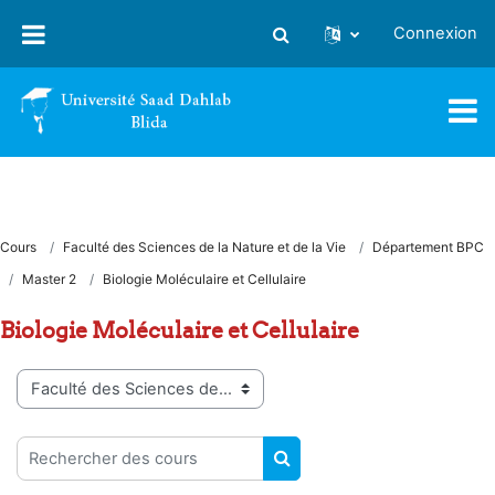
Passer au contenu principal
Connexion
Activer/désactiver la saisie
Cours
Faculté des Sciences de la Nature et de la Vie
Département BPC
Master 2
Biologie Moléculaire et Cellulaire
Biologie Moléculaire et Cellulaire
Catégories de cours
Rechercher des cours
RECHERCHER DES COUR