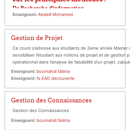
De Recherche d'information
Enseignant:
Abdelli Mohamed
D'évaluation de l'information
De revue de littérature
D’automatisation des processus de gestion de
Gestion de Projet
NB/ Source Image gif / Accueil cours Moodle :
https://classroomclipart.com/image/content7
Ce cours s’adresse aux étudiants de 2eme année Master opti
sensibiliser l’étudiant aux notions de projet et de gestion 
opérationnel dans l’analyse de faisabilité d’un projet, calcul
Enseignant:
boumahdi fatima
Enseignant:
fs EAD decouverte
Gestion des Connaissances
Gestion des Connaissances
Enseignant:
boumahdi fatima