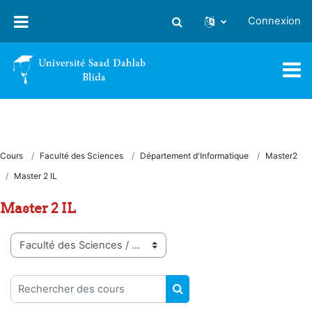
Passer au contenu principal
Connexion
Activer/désactiver la saisie
Cours
Faculté des Sciences
Département d'Informatique
Master2
Master 2 IL
Master 2 IL
Catégories de cours
Rechercher des cours
RECHERCHER DES COUR