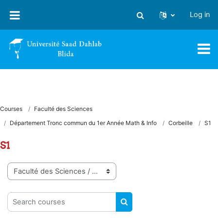
Skip to main content
Log in
Toggle search input
Courses
Faculté des Sciences
Département Tronc commun du 1er Année Math & Info
Corbeille
S1
S1
Course categories
Search courses
SEARCH COURSES