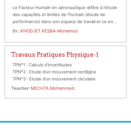
Le Facteur Humain en aéronautique réfère à l'étude
des capacités et limites de l'humain (étude de
performance) dans son espace de travail et ce en
évaluant avec précision toute interaction entre le
Le rôle du « facteurs humains » est d'optimiser en
Dr.:
KHODJET KESBA Mohamed
personnel employé (pilote, Ingénieur de
termes de sécurité, d'efficacité et de bien être les
maintenance, contrôleur aérien ...) et les
conditions de travail du personnel navigant, de
équipements dont ils se servent, les procédures
maintenance ou en charge de superviser une
Travaux Pratiques Physique-1
écrites ou verbales qu’ ils doivent suivre, la
équipe.
réglementation à laquelle ils sont astreints, ainsi que
TPN°1 : Calculs d’incertitudes
leurs conditions de travail : environnementales,
TPN°2 : Etude d’un mouvement rectiligne
psychologiques, et physiques.
TPN°3 : Etude d’un mouvement circulaire
Teacher:
MECHTA Mohammed