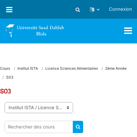
Passer au contenu principal
Connexion
Activer/désactiver la saisie
Cours
Institut ISTA
Licence Sciences Alimentaires
2éme Année
S03
S03
Catégories de cours
Rechercher des cours
RECHERCHER DES COUR