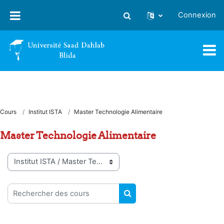
Passer au contenu principal
Connexion
Activer/désactiver la saisie
Cours
Institut ISTA
Master Technologie Alimentaire
Master Technologie Alimentaire
Catégories de cours
Rechercher des cours
RECHERCHER DES COUR