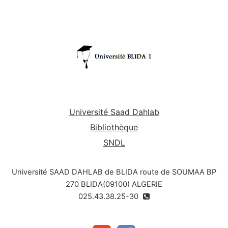
processus
et mettre en œuvre un système de
management basé sur les processus ;
Maîtriser les concepts et les outils
nécessaires pour une application efficace ;
Connaitre les étapes essentielles pour
optimiser un processus ;
Acquérir les méthodes et les outils pour
identifier, prévenir et limiter les risques.
Université Saad Dahlab
Bibliothèque
SNDL
Université SAAD DAHLAB de BLIDA route de SOUMAA BP
270 BLIDA(09100) ALGERIE
025.43.38.25-30