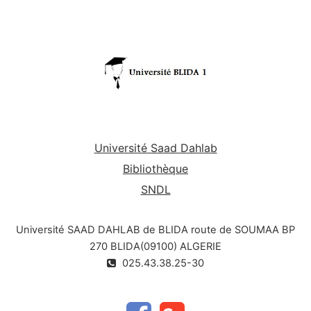
management basé sur les processus ;
Maîtriser les concepts et les outils
nécessaires pour une application efficace ;
Connaitre les étapes essentielles pour
optimiser un processus ;
Acquérir les méthodes et les outils pour
identifier, prévenir et limiter les risques.
Université Saad Dahlab
Bibliothèque
SNDL
Université SAAD DAHLAB de BLIDA route de SOUMAA BP
270 BLIDA(09100) ALGERIE
025.43.38.25-30