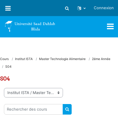
Passer au contenu principal
Connexion
Activer/désactiver la saisie
Cours
Institut ISTA
Master Technologie Alimentaire
2éme Année
S04
S04
Catégories de cours
Rechercher des cours
RECHERCHER DES COUR