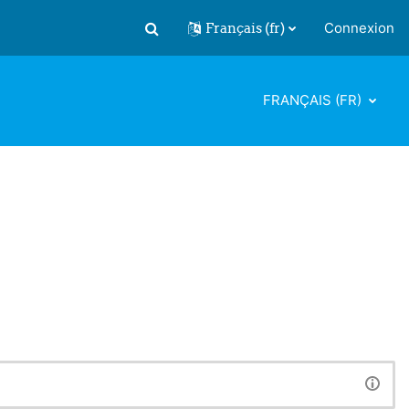
Français ‎(fr)‎
Connexion
Activer/désactiver la saisie de recherch
FRANÇAIS ‎(FR)‎