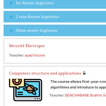
1er Année Ingénieur
2 eme Année Ingénieur
3éme année Ingénieur
Sécurité Electrique
Teacher:
ayad hocine
Computers structure and applications
The course allows first-year cr
algorithms and introduce to ap
Teacher:
BENCHABANE Brahim So