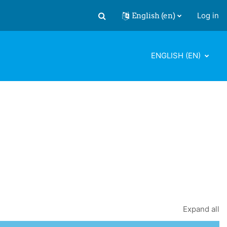
English ‎(en)‎
Log in
Toggle search input
ENGLISH ‎(EN)‎
Expand all