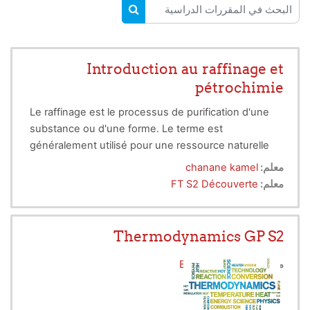
البحث في المقررات الدراسية
البحث في المقررات الدراسية
Introduction au raffinage et
pétrochimie
Le raffinage est le processus de purification d'une
substance ou d'une forme. Le terme est
généralement utilisé pour une ressource naturelle
qui est presque sous une forme utilisable, mais qui
معلم:
chanane kamel
est plus utile dans sa forme pure.
معلم:
FT S2 Découverte
Thermodynamics GP S2
معلم:
BOUMAD Souad