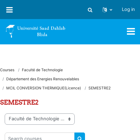
Skip to main content
Log in
Toggle search input
Courses
Faculté de Technologie
Département des Energies Renouvelables
MCIL CONVERSION THERMIQUE(Licence)
SEMESTRE2
SEMESTRE2
Course categories
Search courses