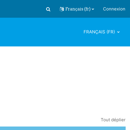
Français ‎(fr)‎
Connexion
Activer/désactiver la saisie de recherch
FRANÇAIS ‎(FR)‎
Tout déplier