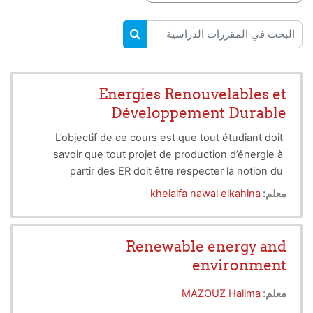
البحث في المقررات الدراسية
البحث في المقررات الدراسية
Energies Renouvelables et
Développement Durable
L’objectif de ce cours est que tout étudiant doit
savoir que tout projet de production d’énergie à
partir des ER doit être respecter la notion du
développement durable et cela pour assurer la
معلم:
khelalfa nawal elkahina
pérennité de ce projet. Cela se fera par la
connaissance des enjeux mondiaux à moyen et
long terme en lien avec la contribution des énergies
Renewable energy and
renouvelables, dans le contexte global du
environment
développement des sociétés et des problèmes
d’environnement planétaire. Il s’agit là d’apporter au
معلم:
MAZOUZ Halima
débat des éléments quantitatifs, de situer les