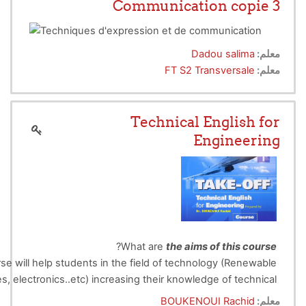
Communication copie 3
معلم:
Dadou salima
معلم:
FT S2 Transversale
Technical English for
Engineering
?
What are
the aims of this course
se will help students in the
field of technology
(Renewable
s, electronics..etc) increasing their knowledge of technical
h and develop their vocabulary. It covers the core language
معلم:
BOUKENOUI Rachid