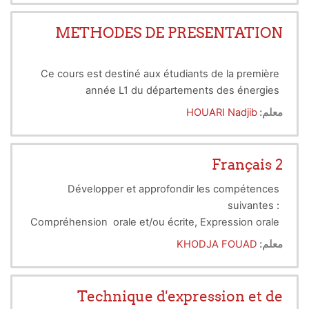
renouvelables dans les avenirs possibles des
systèmes énergétiques, de donner enfin des pistes
METHODES DE PRESENTATION
de réflexion et des ordres de grandeur sur les
principales controverses actuelles.
Ce cours est destiné aux étudiants de la première
année L1 du départements des énergies
renouvelables
معلم:
HOUARI Nadjib
Français 2
Développer et approfondir les compétences
suivantes :
Compréhension orale et/ou écrite, Expression orale
et/ou écrite, à travers l’étude de textes.
معلم:
KHODJA FOUAD
Technique d'expression et de