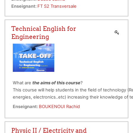
Enseignant:
FT S2 Transversale
Technical English for
Engineering
What are
the aims of this course
?
This course will help students in the
field of technology
(R
energies, electronics..etc) increasing their knowledge of t
English and develop their vocabulary. It covers the core l
Enseignant:
BOUKENOUI Rachid
and skills that students need to understand successfully:
- how to write a well-structured technical
report/email/introduction/abstract/conclusion/acknowledg
- citation and references
Physic II / Electricity and
- how to read numbers, mathematical symbols and formul