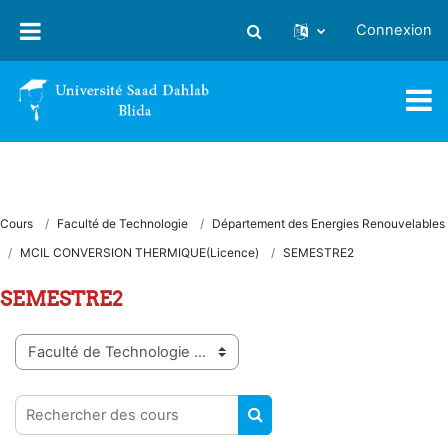
Passer au contenu principal
Connexion
Activer/désactiver la saisie
Cours
Faculté de Technologie
Département des Energies Renouvelables
MCIL CONVERSION THERMIQUE(Licence)
SEMESTRE2
SEMESTRE2
Catégories de cours
Rechercher des cours
RECHERCHER DES COUR