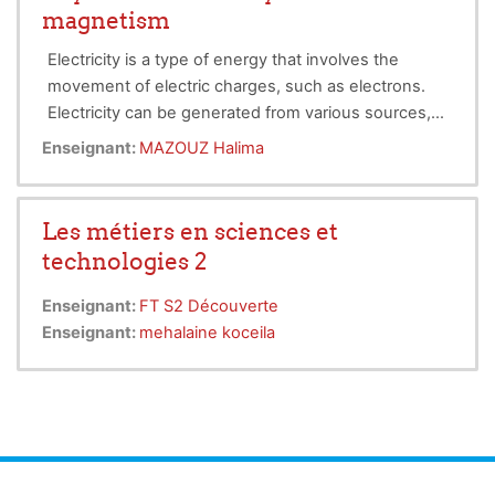
magnetism
- how to deal with clusters of mathematical equations,
- how to employ prepositions pf position and direction
Electricity is a type of energy that involves the
- most of the existing technologies used to produce and 
movement of electric charges, such as electrons.
clean energy.
Electricity can be generated from various sources,
- Measurements and units
such as fossil fuels, nuclear power, renewable
Enseignant:
MAZOUZ Halima
-
Storage Systems,
power, Electricity....etc
energy, and more.
- equipment/devices/component/tools used in the filed of
technology
Les métiers en sciences et
- others
technologies 2
Enseignant:
FT S2 Découverte
Enseignant:
mehalaine koceila