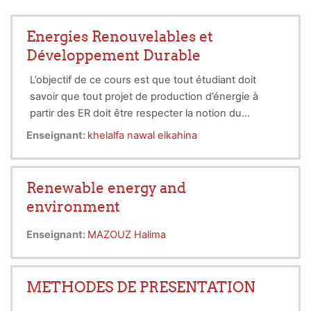
Energies Renouvelables et
Développement Durable
L’objectif de ce cours est que tout étudiant doit
savoir que tout projet de production d’énergie à
partir des ER doit être respecter la notion du
développement durable et cela pour assurer la
Enseignant:
khelalfa nawal elkahina
pérennité de ce projet. Cela se fera par la
connaissance des enjeux mondiaux à moyen et
long terme en lien avec la contribution des énergies
Renewable energy and
renouvelables, dans le contexte global du
environment
développement des sociétés et des problèmes
d’environnement planétaire. Il s’agit là d’apporter au
Enseignant:
MAZOUZ Halima
débat des éléments quantitatifs, de situer les
renouvelables dans les avenirs possibles des
systèmes énergétiques, de donner enfin des pistes
METHODES DE PRESENTATION
de réflexion et des ordres de grandeur sur les