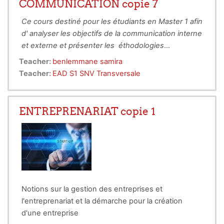
COMMUNICATION copie 7
Ce cours destiné pour les étudiants en Master 1 afin
d' analyser les objectifs de la communication interne
et externe et présenter les éthodologies
nécessaires pour conduire les principales actions
Teacher:
benlemmane samira
de communication.
Teacher:
EAD S1 SNV Transversale
Pharmacology
is the science of
medicines
(from the Gre
pharmakos, medicine, and logos, study).
Pharmacology
h
ENTREPRENARIAT copie 1
defined as an experimental science that studies the chan
caused in vivo and in vitro by
chemically acting substanc
whether or not they are used for
therapeutic
purposes.
Notions sur la gestion des entreprises et
l'entreprenariat et la démarche pour la création
d'une entreprise