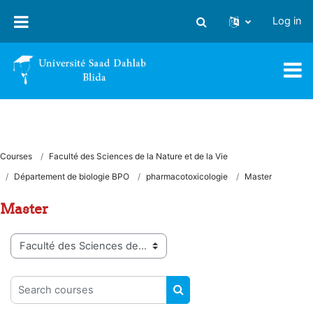
Skip to main content
Log in
Toggle search input
Courses
Faculté des Sciences de la Nature et de la Vie
Département de biologie BPO
pharmacotoxicologie
Master
Master
Course categories
Search courses
SEARCH COURSES