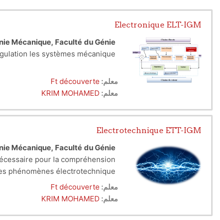
Electronique ELT-IGM
énie Mécanique, Faculté
du Génie
régulation les systèmes mécanique.
معلم:
Ft découverte
معلم:
KRIM MOHAMED
Electrotechnique ETT-IGM
énie Mécanique, Faculté
du Génie
 nécessaire pour la compréhension
des phénomènes électrotechnique.
معلم:
Ft découverte
معلم:
KRIM MOHAMED