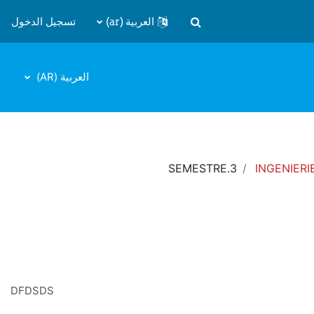
العربية ‎(ar)‎
تسجيل الدخول
تبديل إدخال البحث
العربية ‎(AR)‎
SEMESTRE.3
INGENIER
DFDSDS