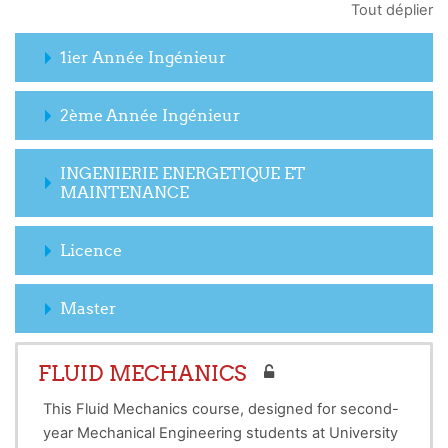
Tout déplier
1ier Année Ingénieur
2ème Année Ingénieur
INGENIERIE ENERGETIQUE ET
MAINTENANCE
Licence
Master
FLUID MECHANICS
This Fluid Mechanics course, designed for second-
year Mechanical Engineering students at University