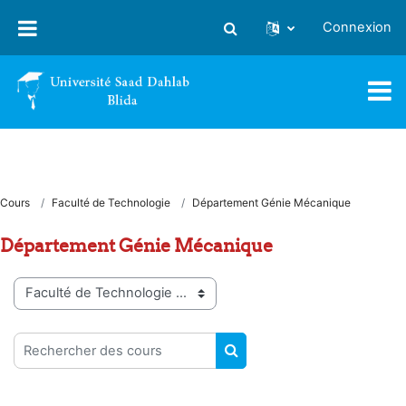
Passer au contenu principal
Connexion
Activer/désactiver la saisie
Cours
Faculté de Technologie
Département Génie Mécanique
Département Génie Mécanique
Catégories de cours
Rechercher des cours
RECHERCHER DES COUR