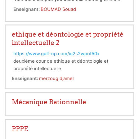
plastic container that holds your lunch!. In this
Enseignant:
BOUMAD Souad
course , we study chemistry from the ground up,
beginning with the basics of the atom and its
behavior, then progressing to the chemical
ethique et déontologie et propriété
properties of matter and the chemical changes and
intellectuelle 2
reactions that take place all the time in our world.
https://www.gulf-up.com/iq2s2wpof50x
deuxième cour de ethique et déontologie et
propriété intellectuelle
Enseignant:
merzoug djamel
Mécanique Rationnelle
PPPE