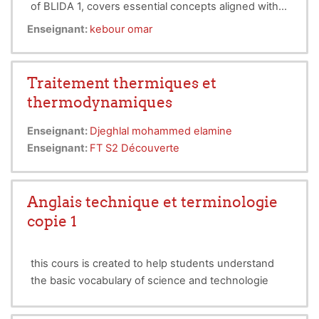
of BLIDA 1, covers essential concepts aligned with
the Bachelor's curriculum. It is divided into four
Enseignant:
kebour omar
chapters: the first focuses on fluid properties like
density, viscosity, and surface tension; the second
covers fluid statics, including pressure and
Traitement thermiques et
buoyancy; the third discusses ideal fluid dynamics,
thermodynamiques
introducing Bernoulli's equation; and the fourth
addresses real fluid dynamics, incorporating
Enseignant:
Djeghlal mohammed elamine
viscosity effects and practical applications. By the
Enseignant:
FT S2 Découverte
end of the course, students will be equipped with
the theoretical and practical tools to solve fluid-
related engineering problems in various fields.
Anglais technique et terminologie
copie 1
this cours is created to help students understand
the basic vocabulary of science and technologie
(mechanical engineering field )
communicate using concepts and terminologie