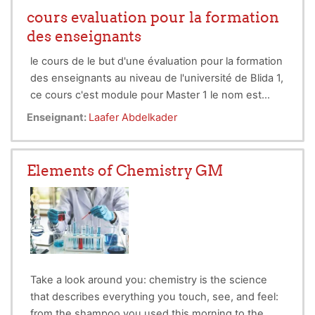
taught is Classroom
cours evaluation pour la formation
lisent and comprehend basic functional scientific
des enseignants
English
le cours de le but d'une évaluation pour la formation
des enseignants au niveau de l'université de Blida 1,
ce cours c'est module pour Master 1 le nom est
physique des bâtiment
Enseignant:
Laafer Abdelkader
Elements of Chemistry GM
Take a look around you: chemistry is the science
that describes everything you touch, see, and feel:
from the shampoo you used this morning to the