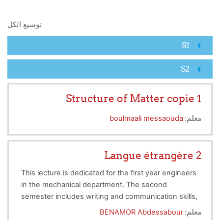
البحث في المقررات الدراسية
توسيع الكل
S1
S2
Structure of Matter copie 1
معلم:
boulmaali messaouda
Langue étrangère 2
This lecture is dedicated for the first year engineers
in the mechanical department. The second
semester includes writing and communication skills,
writing scientific reports, and technical English for
معلم:
BENAMOR Abdessabour