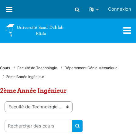
Passer au contenu principal
Connexion
Activer/désactiver la saisie
Cours
Faculté de Technologie
Département Génie Mécanique
2ème Année Ingénieur
2ème Année Ingénieur
Catégories de cours
Rechercher des cours
RECHERCHER DES COUR