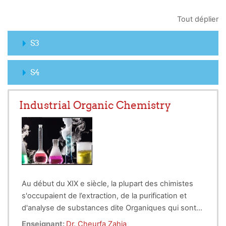
Tout déplier
S3
S4
Industrial Organic Chemistry
Au début du XIX e siècle, la plupart des chimistes
s'occupaient de l’extraction, de la purification et
d'analyse de substances dite Organiques qui sont
issues d'origine animale ou végétale pour chercher
Dans le règne animal, on savait extraire l'urée des
Enseignant:
Dr. Cheurfa Zahia