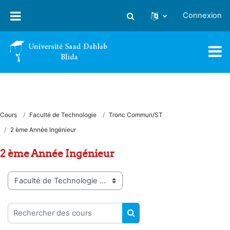
Passer au contenu principal
Connexion
Activer/désactiver la saisie
Cours
Faculté de Technologie
Tronc Commun/ST
2 ème Année Ingénieur
2 ème Année Ingénieur
Catégories de cours
Rechercher des cours
RECHERCHER DES COUR