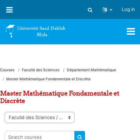
Skip to main content
Log in
Toggle search input
Courses
Faculté des Sciences
Département Mathématique
Master Mathématique Fondamentale et Discrète
Master Mathématique Fondamentale et
Discrète
Course categories
Search courses