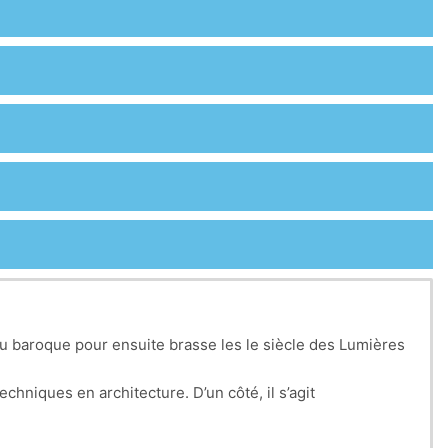
du baroque pour ensuite brasse les le siècle des Lumières
chniques en architecture. D’un côté, il s’agit
ent de la triade Vitruvienne. D’un autre côté, il est
alisation, standardisation), mais également sur les