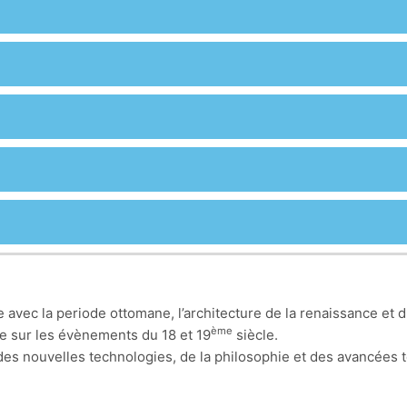
vec la periode ottomane, l’architecture de la renaissance et 
ème
te sur les évènements du 18 et 19
siècle.
des nouvelles technologies, de la philosophie et des avancées te
nalisme ainsi que les nouvelles valeurs de beauté qui se distingu
ielle, non seulement sur le volet technique (matériaux, industri