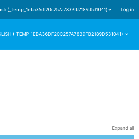
ish ‎(_temp_1eba36df20c257a7839fb2189d531041)‎
Log in
 input
LISH ‎(_TEMP_1EBA36DF20C257A7839FB2189D531041)‎
Expand all