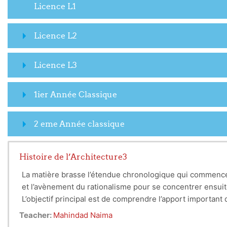
Licence L1
Licence L2
Licence L3
1ier Année Classique
2 eme Année classique
Histoire de l’Architecture3
La matière brasse l’étendue chronologique qui commence a
et l’avènement du rationalisme pour se concentrer ensui
L’objectif principal est de comprendre l’apport important 
d’appréhender l’apport de la renaissance , ensuite le ratio
Teacher:
Mahindad Naima
important de comprendre l’impact de la révolution industr