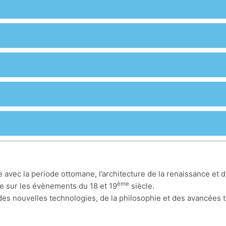
vec la periode ottomane, l’architecture de la renaissance et 
ème
te sur les évènements du 18 et 19
siècle.
des nouvelles technologies, de la philosophie et des avancées te
nalisme ainsi que les nouvelles valeurs de beauté qui se distingu
ielle, non seulement sur le volet technique (matériaux, industri