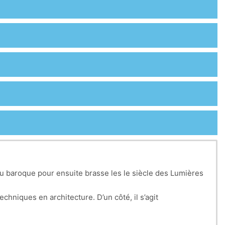
du baroque pour ensuite brasse les le siècle des Lumières
chniques en architecture. D’un côté, il s’agit
ent de la triade Vitruvienne. D’un autre côté, il est
alisation, standardisation), mais également sur les