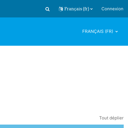
Français ‎(fr)‎
Connexion
Activer/désactiver la saisie de recherch
FRANÇAIS ‎(FR)‎
Tout déplier