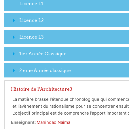
Licence L1
Licence L2
Licence L3
1ier Année Classique
2 eme Année classique
Histoire de l’Architecture3
La matière brasse l’étendue chronologique qui commence a
et l’avènement du rationalisme pour se concentrer ensui
L’objectif principal est de comprendre l’apport important 
d’appréhender l’apport de la renaissance , ensuite le ratio
Enseignant:
Mahindad Naima
important de comprendre l’impact de la révolution industr