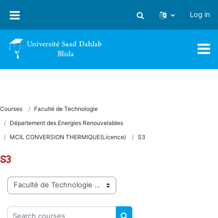
Skip to main content
Log in
Toggle search input
Courses
Faculté de Technologie
Département des Energies Renouvelables
MCIL CONVERSION THERMIQUE(Licence)
S3
S3
Course categories
Search courses