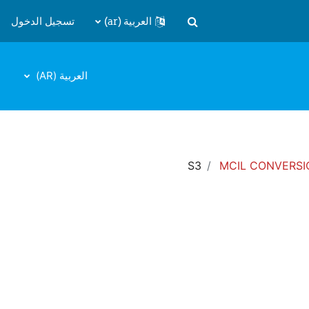
العربية ‎(ar)‎
تسجيل الدخول
تبديل إدخال البحث
العربية ‎(AR)‎
S3
MCIL CONVERSI