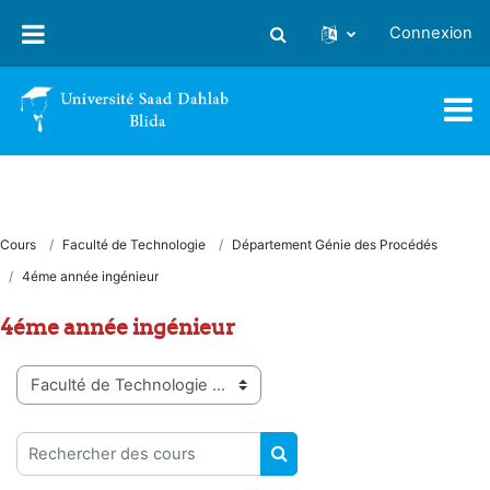
Passer au contenu principal
Connexion
Activer/désactiver la saisie
Cours
Faculté de Technologie
Département Génie des Procédés
4éme année ingénieur
4éme année ingénieur
Catégories de cours
Rechercher des cours
RECHERCHER DES COUR