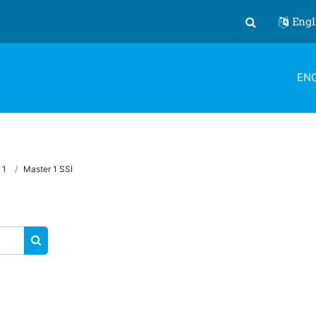
Engl
Toggle search
ENG
 1
Master 1 SSI
SEARCH COURSES