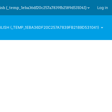
ish ‎(_temp_1eba36df20c257a7839fb2189d531041)‎
Log in
 input
LISH ‎(_TEMP_1EBA36DF20C257A7839FB2189D531041)‎