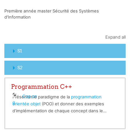
Première année master Sécurité des Systèmes
d'Information
Expand all
S1
S2
Programmation C++
Cpp.pn
Présenter le paradigme de la
programmation
g
orientée objet
(POO) et donner des exemples
d’implémentation de chaque concept dans le
langage C++