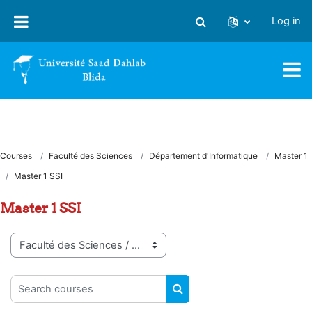
Skip to main content
Log in
Toggle search input
Courses
Faculté des Sciences
Département d'Informatique
Master 1
Master 1 SSI
Master 1 SSI
Course categories
Search courses
SEARCH COURSES