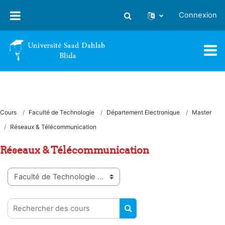
Passer au contenu principal
Connexion
Activer/désactiver la saisie
Cours
Faculté de Technologie
Département Electronique
Master
Réseaux & Télécommunication
Réseaux & Télécommunication
Catégories de cours
Rechercher des cours
RECHERCHER DES COUR