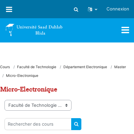
Passer au contenu principal
Connexion
Activer/désactiver la saisie
Cours
Faculté de Technologie
Département Electronique
Master
Micro-Electronique
Micro-Electronique
Catégories de cours
Rechercher des cours
RECHERCHER DES COUR