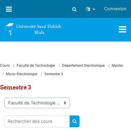
Passer au contenu principal
Connexion
Activer/désactiver la saisie
Cours
Faculté de Technologie
Département Electronique
Master
Micro-Electronique
Semestre 3
Semestre 3
Catégories de cours
Rechercher des cours
RECHERCHER DES COUR