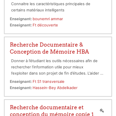
Connaitre les caractéristiques principales de
certains matériaux intelligents
Enseignant:
bounemri ammar
Enseignant:
Ft découverte
Recherche Documentaire &
Conception de Mémoire HBA
Donner à l’étudiant les outils nécessaires afin de
rechercher l’information utile pour mieux
dans son projet de fin d’études. L’aider à
l’exploiter
franchir les différentes étapes menant à la
Partie I- : Recherche documentaire :
Enseignant:
Ft S1 transversale
rédaction d’un
document scientifique. Lui signifier
- Intitulé du
Chapitre I-1 : Définition du sujet :
Enseignant:
Hassein-Bey Abdelkader
l'importance de la communication et lui apprendre
sujet,
- Liste des mots clés concernant le sujet,
-
à présenter de
Rassembler l'information de base (acquisition du
manière rigoureuse et
pédagogique le travail effectué.
vocabulaire spécialisé,
Chapitre I-2 : Sélectionner les sources
signification des termes,
Recherche documentaire et
définition linguistique),
d'information,
- Type de documents (Livres,
- Les informations
conception du mémoire copie 1