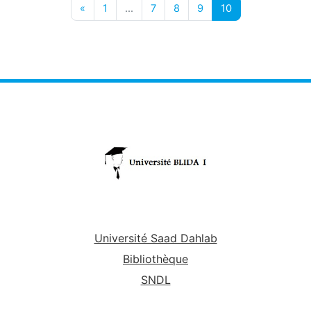
Page précédente
Page 1
Page 7
Page 8
Page 9
Page 10
«
1
…
7
8
9
10
Université Saad Dahlab
Bibliothèque
SNDL