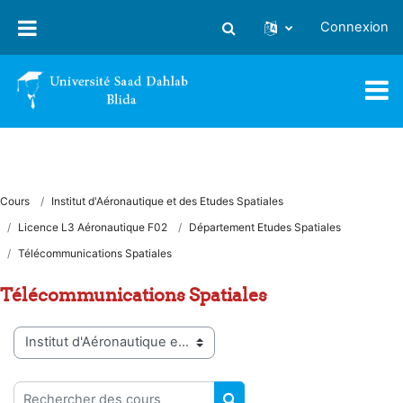
Passer au contenu principal
Connexion
Activer/désactiver la saisie
Cours
Institut d'Aéronautique et des Etudes Spatiales
Licence L3 Aéronautique F02
Département Etudes Spatiales
Télécommunications Spatiales
Télécommunications Spatiales
Catégories de cours
Rechercher des cours