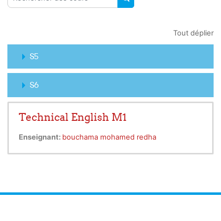
RECHERCHER DES COUR
Tout déplier
S5
S6
Technical English M1
Enseignant:
bouchama mohamed redha