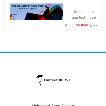
L
a
simulation est
une technique
numérique pour
L’objectif de ce cours est de donner aux étudiants
معلم:
MELZI Nesrine
conduire des
de M1 ( Génie des Matériaux) des outils de
expériences sur
modélisation et de simulation de procédés de mise
un ordinateur qui peut inclure des caractéristiques
en forme des matériaux.
soit microscopiques soit macroscopiques et
implique l’utilisation de modèles mathématiques
qui décrivent le comportement d’un système
souvent sur des périodes étendues de temps réel.
Université Saad Dahlab