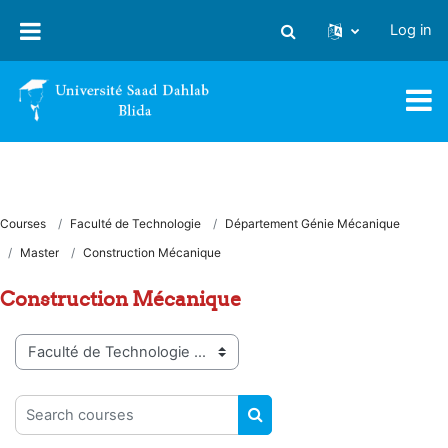
Skip to main content
Log in
Toggle search input
Courses
Faculté de Technologie
Département Génie Mécanique
Master
Construction Mécanique
Construction Mécanique
Course categories
Search courses
SEARCH COURSES