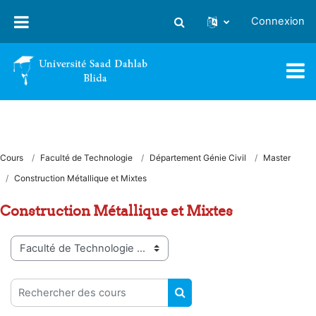
Passer au contenu principal
Connexion
Activer/désactiver la saisie
Cours
Faculté de Technologie
Département Génie Civil
Master
Construction Métallique et Mixtes
Construction Métallique et Mixtes
Catégories de cours
Rechercher des cours
RECHERCHER DES COUR