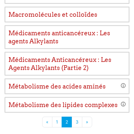
Macromolécules et colloïdes
Médicaments anticancéreux : Les
agents Alkylants
Médicaments Anticancéreux : Les
Agents Alkylants (Partie 2)
Métabolisme des acides aminés
Métabolisme des lipides complexes
Page précédente
Page 1
Page 2
Page 3
Page suivante
«
1
2
3
»