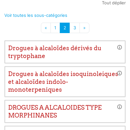
Tout déplier
Voir toutes les sous-catégories
Page précédente
Page 1
Page 2
Page 3
Page suivante
«
1
2
3
»
Drogues à alcaloïdes dérivés du
tryptophane
Drogues à alcaloïdes isoquinoleiques
et alcaloïdes indolo-
monoterpeniques
DROGUES A ALCALOIDES TYPE
MORPHINANES