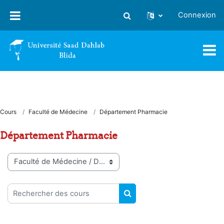
Passer au contenu principal
Connexion
Activer/désactiver la saisie
Cours
Faculté de Médecine
Département Pharmacie
Département Pharmacie
Catégories de cours
Rechercher des cours
RECHERCHER DES COUR