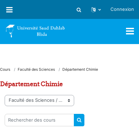
Passer au contenu principal
Connexion
Activer/désactiver la saisie
Cours
Faculté des Sciences
Département Chimie
Département Chimie
Catégories de cours
Rechercher des cours
RECHERCHER DES COUR