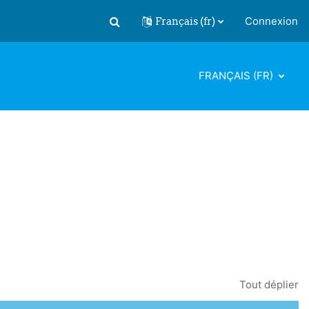
Français ‎(fr)‎
Connexion
Activer/désactiver la saisie de recherch
FRANÇAIS ‎(FR)‎
Tout déplier