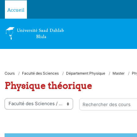
Passer au contenu principal
Accueil
Cours
Faculté des Sciences
Département Physique
Master
Ph
Physique théorique
ies de cours
Rechercher des cours