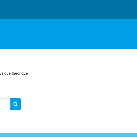
ysique théorique
RECHERCHER DES COURS