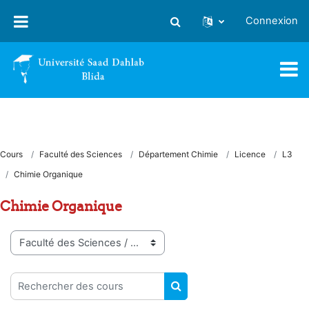
Passer au contenu principal
Connexion
Activer/désactiver la saisie
Cours
Faculté des Sciences
Département Chimie
Licence
L3
Chimie Organique
Chimie Organique
Catégories de cours
Rechercher des cours
RECHERCHER DES COUR