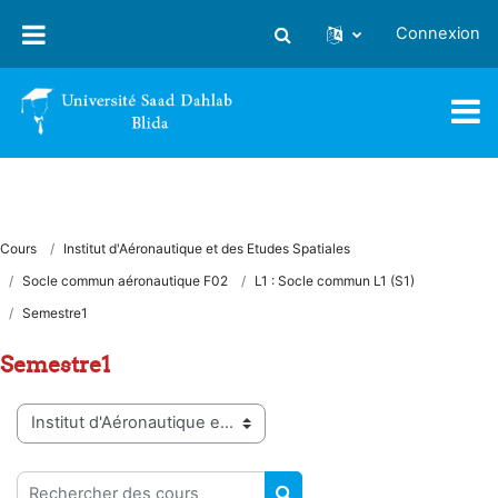
Passer au contenu principal
Connexion
Activer/désactiver la saisie
Cours
Institut d'Aéronautique et des Etudes Spatiales
Socle commun aéronautique F02
L1 : Socle commun L1 (S1)
Semestre1
Semestre1
Catégories de cours
Rechercher des cours