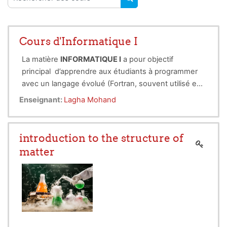
RECHERCHER DES COUR
Cours d'Informatique I
La matière
INFORMATIQUE I
a pour objectif
principal d’apprendre aux étudiants à programmer
avec un langage évolué (Fortran, souvent utilisé en
Aéronautique).
La notion d'algorithme sera prise en charge d’une
Enseignant:
Lagha Mohand
manière explicite avant l'apprentissage du langage
Fortran.
introduction to the structure of
matter