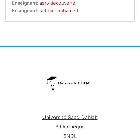
associées à ces technologies sont dans la catégorie
Enseignant:
aero decouverte
entreprise du secteur aéronautique
.
Enseignant:
settouf mohamed
Université Saad Dahlab
Bibliothèque
SNDL