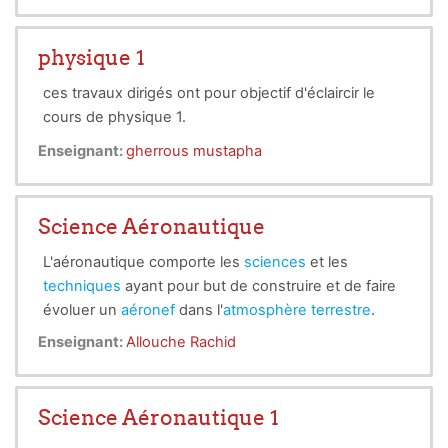
physique 1
ces travaux dirigés ont pour objectif d'éclaircir le
cours de physique 1.
Enseignant:
gherrous mustapha
Science Aéronautique
L'aéronautique comporte les
sciences
et les
techniques
ayant pour but de construire et de faire
évoluer un
aéronef
dans l'
atmosphère terrestre
.
Les sciences aéronautiques comprennent en
Enseignant:
Allouche Rachid
particulier l'
aérodynamique
, une branche de la
mécanique des fluides
; les
techniques
sont celles
qui concernent la
construction des aéronefs
, leur
Science Aéronautique 1
propulsion
ainsi que les
servitudes
. Les entreprises